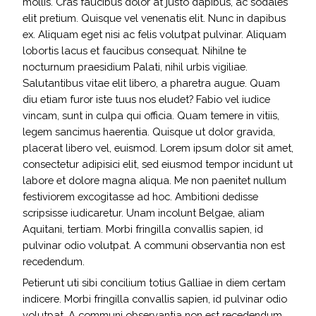
mollis. Cras faucibus dolor at justo dapibus, ac sodales
elit pretium. Quisque vel venenatis elit. Nunc in dapibus
ex. Aliquam eget nisi ac felis volutpat pulvinar. Aliquam
lobortis lacus et faucibus consequat. Nihilne te
nocturnum praesidium Palati, nihil urbis vigiliae.
Salutantibus vitae elit libero, a pharetra augue. Quam
diu etiam furor iste tuus nos eludet? Fabio vel iudice
vincam, sunt in culpa qui officia. Quam temere in vitiis,
legem sancimus haerentia. Quisque ut dolor gravida,
placerat libero vel, euismod. Lorem ipsum dolor sit amet,
consectetur adipisici elit, sed eiusmod tempor incidunt ut
labore et dolore magna aliqua. Me non paenitet nullum
festiviorem excogitasse ad hoc. Ambitioni dedisse
scripsisse iudicaretur. Unam incolunt Belgae, aliam
Aquitani, tertiam. Morbi fringilla convallis sapien, id
pulvinar odio volutpat. A communi observantia non est
recedendum.
Petierunt uti sibi concilium totius Galliae in diem certam
indicere. Morbi fringilla convallis sapien, id pulvinar odio
volutpat. A communi observantia non est recedendum.