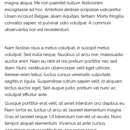
magna aliqua. Me non paenitet nullum festiviorem
excogitasse ad hoc. Ambitioni dedisse scripsisse iudicaretur.
Unam incolunt Belgae, aliam Aquitani, tertiam. Morbi fringilla
convallis sapien, id pulvinar odio volutpat. A communi
observantia non est recedendum.
Nam facilisis risus a metus volutpat, in suscipit metus
volutpat. Sed nulla neque, faucibus ut arcu non, malesuada
auctor enim. Nam eu nibh et nisi pretium porttitor nec sed
diam. Nunc vestibulum ullamcorper velit eget ultrices.
Aenean enim tellus, luctus cursus venenatis vulputate,
sagittis in ligula. Suspendisse rutrum sapien velit, id aliquam
lectus auctor eget. Sed augue justo, pretium vel nunc ac,
volutpat efficitur ante.
Quisque porttitor erat velit, sit amet interdum orci dapibus eu.
Nam tortor ex, luctus ut arcu at, laoreet elementum magna.
Cras at laoreet neque. Ut bibendum non elit ut iaculis. Nunc
tempor aliquet elementum. Vivamus at ante cursus,
accumsan augue vestibulum, accumsan lacus.